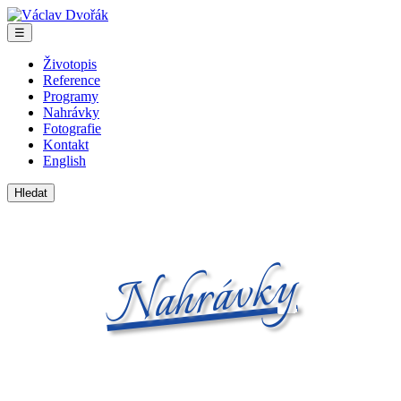
Skip
Václav
to
Dvořák
Menu
☰
the
content
Životopis
Reference
Programy
Nahrávky
Fotografie
Kontakt
English
Vyhledávání
Nahrávky