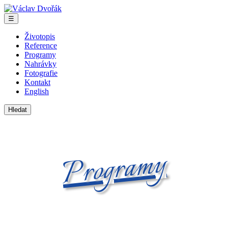
Skip
Václav
to
Dvořák
Menu
☰
the
content
Životopis
Reference
Programy
Nahrávky
Fotografie
Kontakt
English
Vyhledávání
Programy